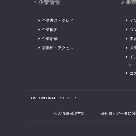
企業情報
事
企業理念・クレド
イ
企業概要
コ
企業沿革
美
事業所・アクセス
メ
イ
モー
コ
OS CORPORATION GROUP
個人情報保護方針
保有個人データに関