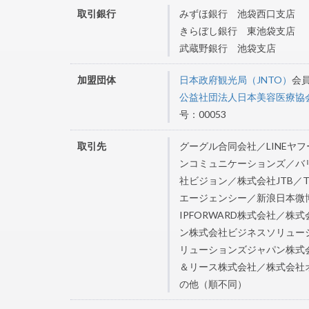
取引銀行
みずほ銀行 池袋西口支店
きらぼし銀行 東池袋支店
武蔵野銀行 池袋支店
加盟団体
日本政府観光局（JNTO）
会
公益社団法人日本美容医療協会/
号：00053
取引先
グーグル合同会社／LINEヤフー株
ンコミュニケーションズ／バ
社ビジョン／株式会社JTB／
エージェンシー／新浪日本微博
IPFORWARD株式会社／
ン株式会社ビジネスソリュー
リューションズジャパン株式
＆リース株式会社／株式会社
の他（順不同）