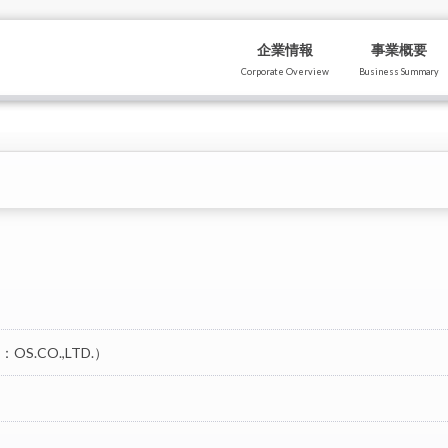
企業情報
事業概要
Corporate Overview
Business Summary
S.CO.,LTD.）