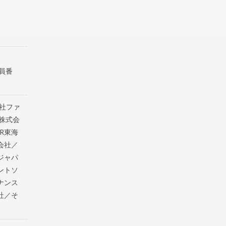
員番
会社ファ
株式会
R東海
会社／
ジャパ
ントソ
ナンス
社／そ