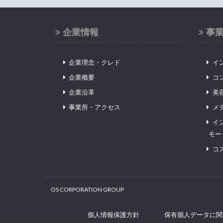
企業情報
事
企業理念・クレド
イ
企業概要
コ
企業沿革
美
事業所・アクセス
メ
イ
モー
コ
OS CORPORATION GROUP
個人情報保護方針
保有個人データに関