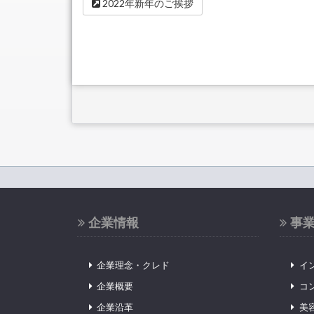
2022年新年のご挨拶
企業情報
事
企業理念・クレド
イ
企業概要
コ
企業沿革
美