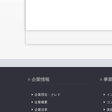
企業情報
事
企業理念・クレド
イ
企業概要
コ
企業沿革
美